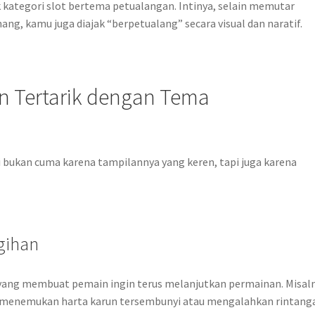
 kategori slot bertema petualangan. Intinya, selain memutar
g, kamu juga diajak “berpetualang” secara visual dan naratif.
 Tertarik dengan Tema
 bukan cuma karena tampilannya yang keren, tapi juga karena
gihan
a yang membuat pemain ingin terus melanjutkan permainan. Misal
k menemukan harta karun tersembunyi atau mengalahkan rintang