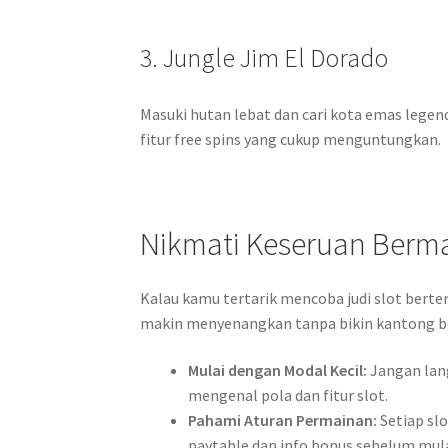
3. Jungle Jim El Dorado
Masuki hutan lebat dan cari kota emas legend
fitur free spins yang cukup menguntungkan.
Nikmati Keseruan Berma
Kalau kamu tertarik mencoba judi slot bert
makin menyenangkan tanpa bikin kantong b
Mulai dengan Modal Kecil:
Jangan lang
mengenal pola dan fitur slot.
Pahami Aturan Permainan:
Setiap slo
paytable dan info bonus sebelum mula