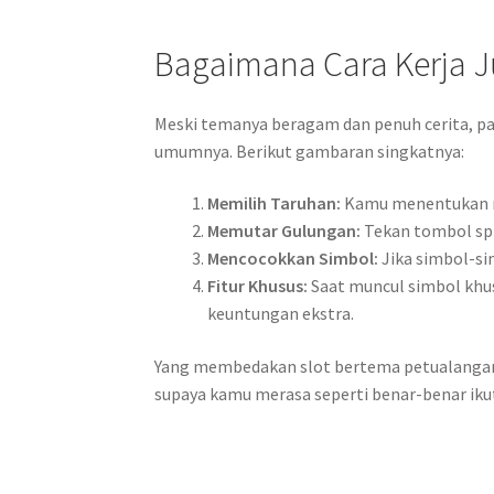
Bagaimana Cara Kerja J
Meski temanya beragam dan penuh cerita, p
umumnya. Berikut gambaran singkatnya:
Memilih Taruhan:
Kamu menentukan nil
Memutar Gulungan:
Tekan tombol spi
Mencocokkan Simbol:
Jika simbol-si
Fitur Khusus:
Saat muncul simbol khusu
keuntungan ekstra.
Yang membedakan slot bertema petualangan 
supaya kamu merasa seperti benar-benar iku