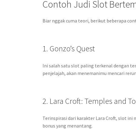
Contoh Judi Slot Berte
Biar nggak cuma teori, berikut beberapa con
1. Gonzo’s Quest
Ini salah satu slot paling terkenal dengan t
penjelajah, akan menemanimu mencari reru
2. Lara Croft: Temples and 
Terinspirasi dari karakter Lara Croft, slot i
bonus yang menantang.