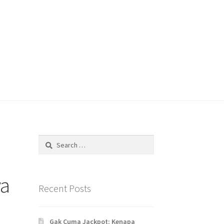
Search
for:
ya
Recent Posts
Gak Cuma Jackpot: Kenapa