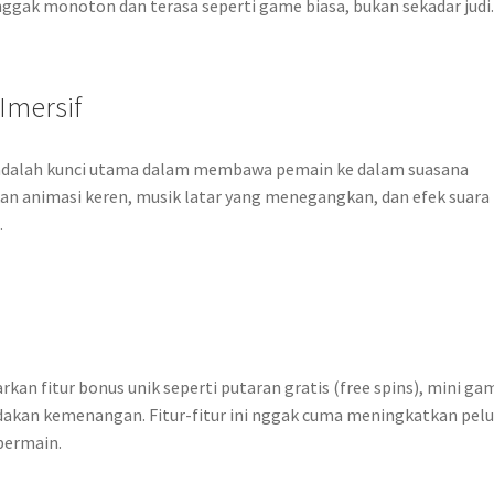
 nggak monoton dan terasa seperti game biasa, bukan sekadar judi
 Imersif
a adalah kunci utama dalam membawa pemain ke dalam suasana
n animasi keren, musik latar yang menegangkan, dan efek suara
.
an fitur bonus unik seperti putaran gratis (free spins), mini ga
ndakan kemenangan. Fitur-fitur ini nggak cuma meningkatkan pel
bermain.