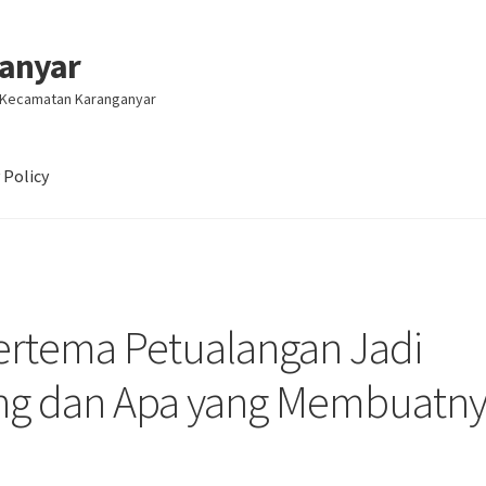
ganyar
a Kecamatan Karanganyar
 Policy
ami
ertema Petualangan Jadi
ang dan Apa yang Membuatn