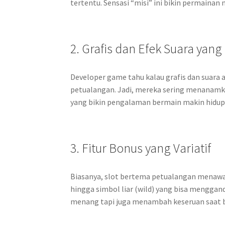
tertentu. Sensasi “misi” ini bikin permainan
2. Grafis dan Efek Suara yang
Developer game tahu kalau grafis dan suar
petualangan. Jadi, mereka sering menanamka
yang bikin pengalaman bermain makin hidup
3. Fitur Bonus yang Variatif
Biasanya, slot bertema petualangan menawark
hingga simbol liar (wild) yang bisa mengga
menang tapi juga menambah keseruan saat 