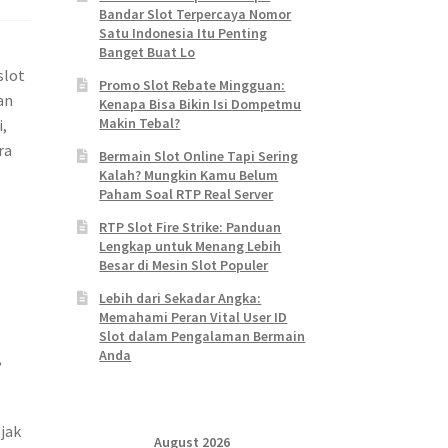
Bandar Slot Terpercaya Nomor
Satu Indonesia Itu Penting
Banget Buat Lo
slot
Promo Slot Rebate Mingguan:
an
Kenapa Bisa Bikin Isi Dompetmu
Makin Tebal?
i,
ra
Bermain Slot Online Tapi Sering
Kalah? Mungkin Kamu Belum
Paham Soal RTP Real Server
RTP Slot Fire Strike: Panduan
Lengkap untuk Menang Lebih
Besar di Mesin Slot Populer
Lebih dari Sekadar Angka:
Memahami Peran Vital User ID
Slot dalam Pengalaman Bermain
Anda
,
jak
August 2026