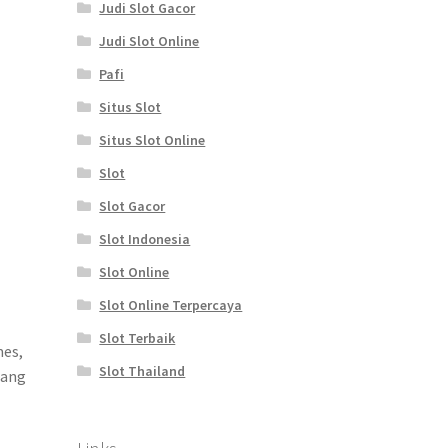
.
Judi Slot Gacor
Judi Slot Online
Pafi
Situs Slot
Situs Slot Online
Slot
Slot Gacor
Slot Indonesia
Slot Online
Slot Online Terpercaya
Slot Terbaik
mes,
Slot Thailand
uang