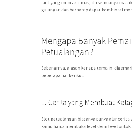
laut yang mencari emas, itu semuanya masuk
gulungan dan berharap dapat kombinasi menan
Mengapa Banyak Pemain
Petualangan?
Sebenarnya, alasan kenapa tema ini digemari
beberapa hal berikut:
1. Cerita yang Membuat Keta
Slot petualangan biasanya punya alur cerit
kamu harus membuka level demi level untu