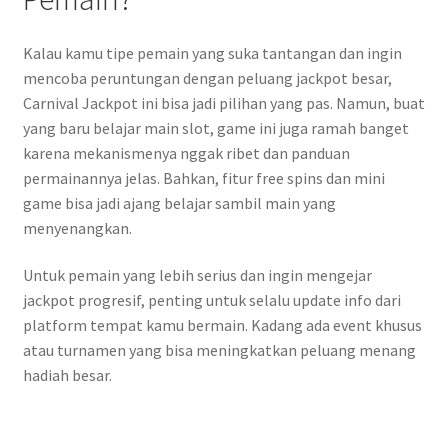
Kalau kamu tipe pemain yang suka tantangan dan ingin
mencoba peruntungan dengan peluang jackpot besar,
Carnival Jackpot ini bisa jadi pilihan yang pas. Namun, buat
yang baru belajar main slot, game ini juga ramah banget
karena mekanismenya nggak ribet dan panduan
permainannya jelas. Bahkan, fitur free spins dan mini
game bisa jadi ajang belajar sambil main yang
menyenangkan.
Untuk pemain yang lebih serius dan ingin mengejar
jackpot progresif, penting untuk selalu update info dari
platform tempat kamu bermain. Kadang ada event khusus
atau turnamen yang bisa meningkatkan peluang menang
hadiah besar.