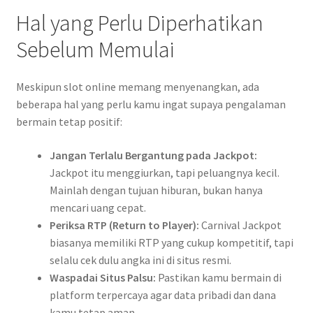
Hal yang Perlu Diperhatikan
Sebelum Memulai
Meskipun slot online memang menyenangkan, ada
beberapa hal yang perlu kamu ingat supaya pengalaman
bermain tetap positif:
Jangan Terlalu Bergantung pada Jackpot:
Jackpot itu menggiurkan, tapi peluangnya kecil.
Mainlah dengan tujuan hiburan, bukan hanya
mencari uang cepat.
Periksa RTP (Return to Player):
Carnival Jackpot
biasanya memiliki RTP yang cukup kompetitif, tapi
selalu cek dulu angka ini di situs resmi.
Waspadai Situs Palsu:
Pastikan kamu bermain di
platform terpercaya agar data pribadi dan dana
kamu tetap aman.