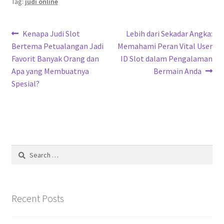
Tag:
judi online
Post
Previous
Next
Kenapa Judi Slot
Lebih dari Sekadar Angka:
post:
post:
Bertema Petualangan Jadi
Memahami Peran Vital User
navigation
Favorit Banyak Orang dan
ID Slot dalam Pengalaman
Apa yang Membuatnya
Bermain Anda
Spesial?
Search
for:
Recent Posts