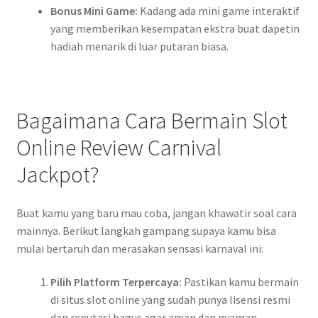
Bonus Mini Game:
Kadang ada mini game interaktif
yang memberikan kesempatan ekstra buat dapetin
hadiah menarik di luar putaran biasa.
Bagaimana Cara Bermain Slot
Online Review Carnival
Jackpot?
Buat kamu yang baru mau coba, jangan khawatir soal cara
mainnya. Berikut langkah gampang supaya kamu bisa
mulai bertaruh dan merasakan sensasi karnaval ini:
Pilih Platform Terpercaya:
Pastikan kamu bermain
di situs slot online yang sudah punya lisensi resmi
dan reputasi bagus agar aman dan nyaman.