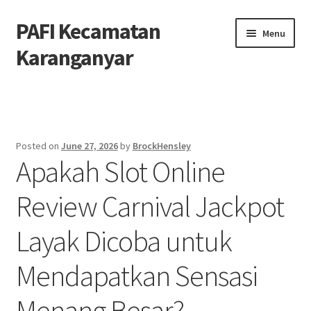
PAFI Kecamatan
Skip
Skip
Menu
to
to
Karanganyar
navigation
content
Home
Hubungi Kami
Posted on
June 27, 2026
by
BrockHensley
Apakah Slot Online
Privacy Policy
Review Carnival Jackpot
Tentang Kami
Layak Dicoba untuk
Mendapatkan Sensasi
Menang Besar?