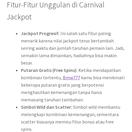
Fitur-Fitur Unggulan di Carnival
Jackpot
Jackpot Progresif:
Ini salah satu fitur paling
menarik karena nilai jackpot terus bertambah
seiring waktu dan jumlah taruhan pemain lain. Jadi,
semakin lama dimainkan, hadiahnya bisa makin
besar.
Putaran Gratis (Free Spins):
Ketika mendapatkan
kombinasi tertentu,
Bmw777
kamu bisa menikmati
beberapa putaran gratis yang berpotensi
menghasilkan kemenangan tanpa harus
memasang taruhan tambahan.
Simbol Wild dan Scatter:
Simbol wild membantu
melengkapi kombinasi kemenangan, sementara
scatter biasanya memicu fitur bonus atau free
spins.