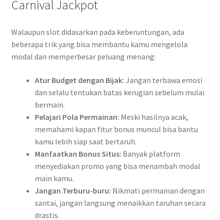
Carnival Jackpot
Walaupun slot didasarkan pada keberuntungan, ada
beberapa trik yang bisa membantu kamu mengelola
modal dan memperbesar peluang menang:
Atur Budget dengan Bijak:
Jangan terbawa emosi
dan selalu tentukan batas kerugian sebelum mulai
bermain.
Pelajari Pola Permainan:
Meski hasilnya acak,
memahami kapan fitur bonus muncul bisa bantu
kamu lebih siap saat bertaruh.
Manfaatkan Bonus Situs:
Banyak platform
menyediakan promo yang bisa menambah modal
main kamu.
Jangan Terburu-buru:
Nikmati permainan dengan
santai, jangan langsung menaikkan taruhan secara
drastis.