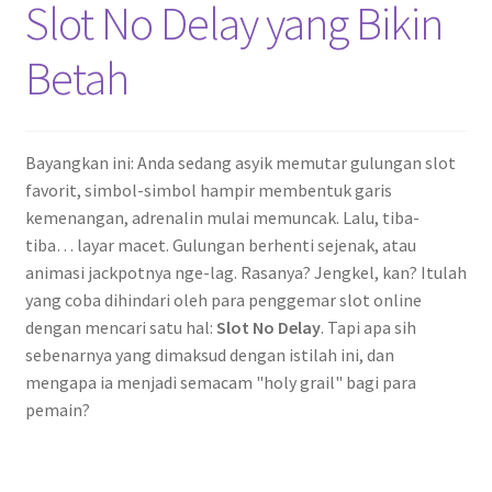
Slot No Delay yang Bikin
Betah
Bayangkan ini: Anda sedang asyik memutar gulungan slot
favorit, simbol-simbol hampir membentuk garis
kemenangan, adrenalin mulai memuncak. Lalu, tiba-
tiba… layar macet. Gulungan berhenti sejenak, atau
animasi jackpotnya nge-lag. Rasanya? Jengkel, kan? Itulah
yang coba dihindari oleh para penggemar slot online
dengan mencari satu hal:
Slot No Delay
. Tapi apa sih
sebenarnya yang dimaksud dengan istilah ini, dan
mengapa ia menjadi semacam "holy grail" bagi para
pemain?