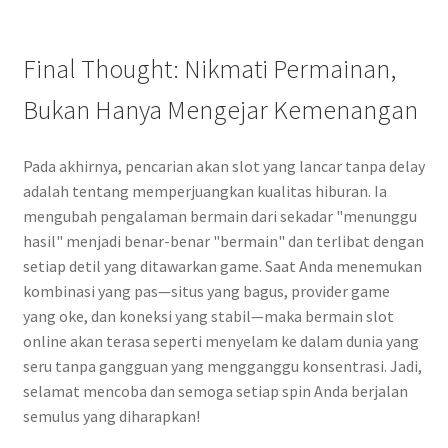
Final Thought: Nikmati Permainan,
Bukan Hanya Mengejar Kemenangan
Pada akhirnya, pencarian akan slot yang lancar tanpa delay
adalah tentang memperjuangkan kualitas hiburan. Ia
mengubah pengalaman bermain dari sekadar "menunggu
hasil" menjadi benar-benar "bermain" dan terlibat dengan
setiap detil yang ditawarkan game. Saat Anda menemukan
kombinasi yang pas—situs yang bagus, provider game
yang oke, dan koneksi yang stabil—maka bermain slot
online akan terasa seperti menyelam ke dalam dunia yang
seru tanpa gangguan yang mengganggu konsentrasi. Jadi,
selamat mencoba dan semoga setiap spin Anda berjalan
semulus yang diharapkan!