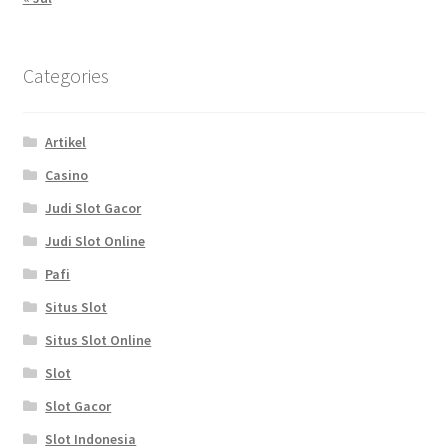
Categories
Artikel
Casino
Judi Slot Gacor
Judi Slot Online
Pafi
Situs Slot
Situs Slot Online
Slot
Slot Gacor
Slot Indonesia