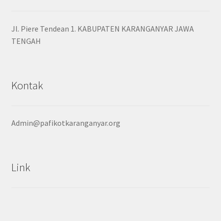
Jl. Piere Tendean 1. KABUPATEN KARANGANYAR JAWA
TENGAH
Kontak
Admin@pafikotkaranganyar.org
Link