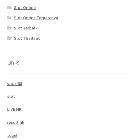
Slot Online
Slot Online Terpercaya
Slot Terbaik
Slot Thailand
Links
virus 88
slot
LIVE HK
result hk
togel