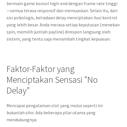
bermain game konsol high-end dengan frame rate tinggi
—semua terasa responsif dan memuaskan. Selain itu, dari
sisi psikologis, ketiadaan delay menciptakan ilusi kontrol
yang lebih besar. Anda merasa setiap keputusan (menekan
spin, memilih jumlah payline) direspon langsung oleh
sistem, yang tentu saja menambah tingkat kepuasan.
Faktor-Faktor yang
Menciptakan Sensasi "No
Delay"
Mencapai pengalaman slot yang mulus seperti ini
bukanlah sihir. Ada beberapa pilar utama yang
mendukungnya: