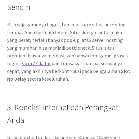
Sendiri
Bisa saja gamenya bagus, tapi platform situs judi online
tempat Anda bermain lemot. Situs dengan antarmuka
yang berat, terlalu banyak pop-up, atau server hosting
yang murahan bisa menjadi bottleneck. Situs-situs
premium biasanya memastikan bahwa lobi game, proses
login,
gacor77 daftar
dan transaksi finansial semuanya
cepat, yang akhirnya berkontribusi pada pengalaman
Slot
No Delay
secara keseluruhan.
3. Koneksi Internet dan Perangkat
Anda
Ini adalah faktor dari sisi pemain. Koneksi 4G/5G yang