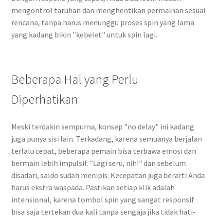
mengontrol taruhan dan menghentikan permainan sesuai
rencana, tanpa harus menunggu proses spin yang lama
yang kadang bikin "kebelet" untuk spin lagi.
Beberapa Hal yang Perlu
Diperhatikan
Meski terdakin sempurna, konsep "no delay" ini kadang
juga punya sisi lain. Terkadang, karena semuanya berjalan
terlalu cepat, beberapa pemain bisa terbawa emosi dan
bermain lebih impulsif. "Lagi seru, nih!" dan sebelum
disadari, saldo sudah menipis. Kecepatan juga berarti Anda
harus ekstra waspada. Pastikan setiap klik adalah
intensional, karena tombol spin yang sangat responsif
bisa saja tertekan dua kali tanpa sengaja jika tidak hati-