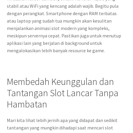
stabil atau WiFi yang kencang adalah wajib. Begitu pula
dengan perangkat. Smartphone dengan RAM terbatas
atau laptop yang sudah tua mungkin akan kesulitan
menjalankan animasi slot modern yang kompleks,
meskipun servernya cepat. Pastikan juga untuk menutup
aplikasi lain yang berjalan di background untuk
mengalokasikan lebih banyak resource ke game.
Membedah Keunggulan dan
Tantangan Slot Lancar Tanpa
Hambatan
Mari kita lihat lebih jernih apa yang didapat dan sedikit
tantangan yang mungkin dihadapi saat mencari slot