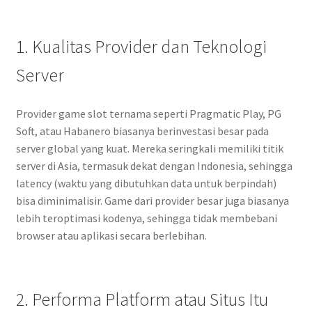
1. Kualitas Provider dan Teknologi
Server
Provider game slot ternama seperti Pragmatic Play, PG
Soft, atau Habanero biasanya berinvestasi besar pada
server global yang kuat. Mereka seringkali memiliki titik
server di Asia, termasuk dekat dengan Indonesia, sehingga
latency (waktu yang dibutuhkan data untuk berpindah)
bisa diminimalisir. Game dari provider besar juga biasanya
lebih teroptimasi kodenya, sehingga tidak membebani
browser atau aplikasi secara berlebihan.
2. Performa Platform atau Situs Itu