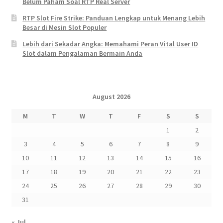
Belum Paham Soal RTP Real Server
RTP Slot Fire Strike: Panduan Lengkap untuk Menang Lebih
Besar di Mesin Slot Populer
Lebih dari Sekadar Angka: Memahami Peran Vital User ID
Slot dalam Pengalaman Bermain Anda
August 2026
M
T
W
T
F
S
S
1
2
3
4
5
6
7
8
9
10
11
12
13
14
15
16
17
18
19
20
21
22
23
24
25
26
27
28
29
30
31
« Jul