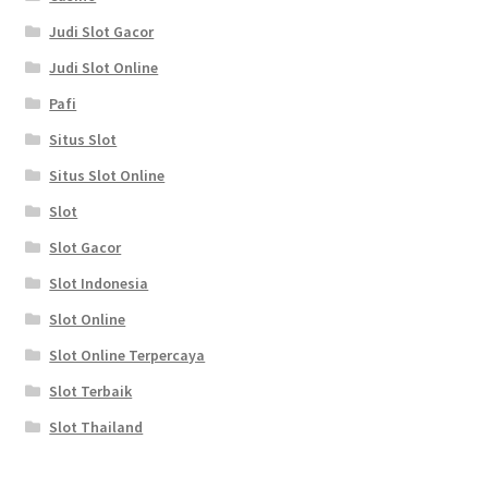
Judi Slot Gacor
Judi Slot Online
Pafi
Situs Slot
Situs Slot Online
Slot
Slot Gacor
Slot Indonesia
Slot Online
Slot Online Terpercaya
Slot Terbaik
Slot Thailand