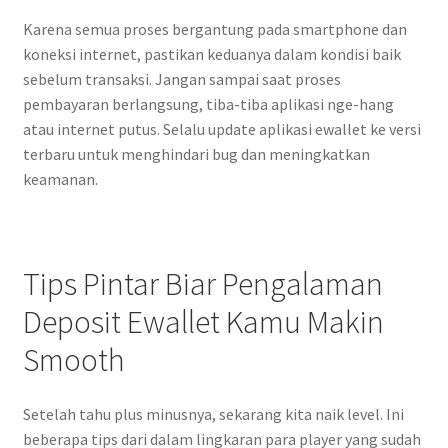
Karena semua proses bergantung pada smartphone dan
koneksi internet, pastikan keduanya dalam kondisi baik
sebelum transaksi. Jangan sampai saat proses
pembayaran berlangsung, tiba-tiba aplikasi nge-hang
atau internet putus. Selalu update aplikasi ewallet ke versi
terbaru untuk menghindari bug dan meningkatkan
keamanan.
Tips Pintar Biar Pengalaman
Deposit Ewallet Kamu Makin
Smooth
Setelah tahu plus minusnya, sekarang kita naik level. Ini
beberapa tips dari dalam lingkaran para player yang sudah