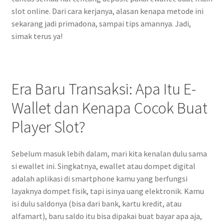
slot online. Dari cara kerjanya, alasan kenapa metode ini
sekarang jadi primadona, sampai tips amannya. Jadi,
simak terus ya!
Era Baru Transaksi: Apa Itu E-
Wallet dan Kenapa Cocok Buat
Player Slot?
Sebelum masuk lebih dalam, mari kita kenalan dulu sama
si ewallet ini. Singkatnya, ewallet atau dompet digital
adalah aplikasi di smartphone kamu yang berfungsi
layaknya dompet fisik, tapi isinya uang elektronik. Kamu
isi dulu saldonya (bisa dari bank, kartu kredit, atau
alfamart), baru saldo itu bisa dipakai buat bayar apa aja,