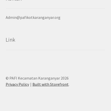
Admin@pafikotkaranganyar.org
Link
© PAFI Kecamatan Karanganyar 2026
Privacy Policy
Built with Storefront
.