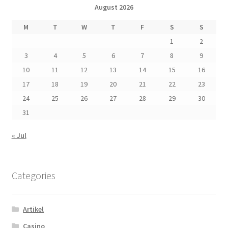
August 2026
M
T
W
T
F
S
S
1
2
3
4
5
6
7
8
9
10
11
12
13
14
15
16
17
18
19
20
21
22
23
24
25
26
27
28
29
30
31
« Jul
Categories
Artikel
Casino