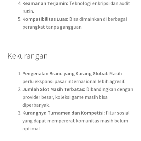
Keamanan Terjamin:
Teknologi enkripsi dan audit
rutin.
Kompatibilitas Luas:
Bisa dimainkan di berbagai
perangkat tanpa gangguan.
Kekurangan
Pengenalan Brand yang Kurang Global:
Masih
perlu ekspansi pasar internasional lebih agresif.
Jumlah Slot Masih Terbatas:
Dibandingkan dengan
provider besar, koleksi game masih bisa
diperbanyak.
Kurangnya Turnamen dan Kompetisi:
Fitur sosial
yang dapat mempererat komunitas masih belum
optimal.