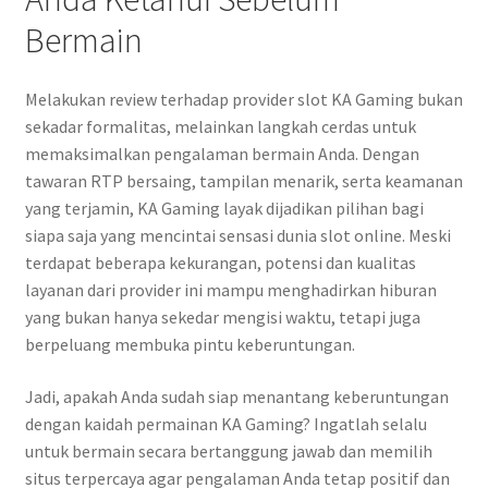
Bermain
Melakukan review terhadap provider slot KA Gaming bukan
sekadar formalitas, melainkan langkah cerdas untuk
memaksimalkan pengalaman bermain Anda. Dengan
tawaran RTP bersaing, tampilan menarik, serta keamanan
yang terjamin, KA Gaming layak dijadikan pilihan bagi
siapa saja yang mencintai sensasi dunia slot online. Meski
terdapat beberapa kekurangan, potensi dan kualitas
layanan dari provider ini mampu menghadirkan hiburan
yang bukan hanya sekedar mengisi waktu, tetapi juga
berpeluang membuka pintu keberuntungan.
Jadi, apakah Anda sudah siap menantang keberuntungan
dengan kaidah permainan KA Gaming? Ingatlah selalu
untuk bermain secara bertanggung jawab dan memilih
situs terpercaya agar pengalaman Anda tetap positif dan