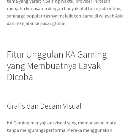
tema yang variatif. Seiring waktu, provider ini telah
menjalin kerjasama dengan banyak platform judi online,
sehingga popularitasnya melejit terutama di wilayah Asia
dan menjalar ke pasar global.
Fitur Unggulan KA Gaming
yang Membuatnya Layak
Dicoba
Grafis dan Desain Visual
KA Gaming menyajikan visual yang memanjakan mata
tanpa mengurangi performa. Mereka menggunakan