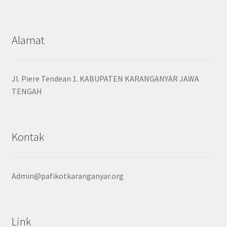
Alamat
Jl. Piere Tendean 1. KABUPATEN KARANGANYAR JAWA
TENGAH
Kontak
Admin@pafikotkaranganyar.org
Link