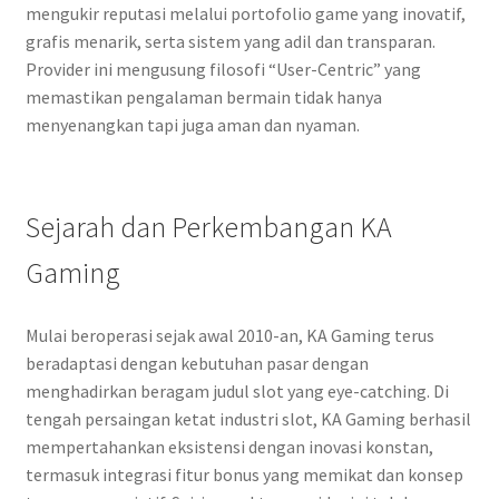
mengukir reputasi melalui portofolio game yang inovatif,
grafis menarik, serta sistem yang adil dan transparan.
Provider ini mengusung filosofi “User-Centric” yang
memastikan pengalaman bermain tidak hanya
menyenangkan tapi juga aman dan nyaman.
Sejarah dan Perkembangan KA
Gaming
Mulai beroperasi sejak awal 2010-an, KA Gaming terus
beradaptasi dengan kebutuhan pasar dengan
menghadirkan beragam judul slot yang eye-catching. Di
tengah persaingan ketat industri slot, KA Gaming berhasil
mempertahankan eksistensi dengan inovasi konstan,
termasuk integrasi fitur bonus yang memikat dan konsep