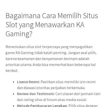
Bagaimana Cara Memilih Situs
Slot yang Menawarkan KA
Gaming?
Menemukan situs slot terpercaya yang menyuguhkan
game KA Gaming tidak kalah penting. Jangan asal pilih,
karena keamanan dan kenyamanan bermain adalah
prioritas utama. Anda bisa memerhatikan beberapa hal
berikut:
Lisensi Resmi:
Pastikan situs memiliki izin resmi
dan diawasi otoritas perjudian terkemuka.
Review dan Testimoni:
Cari ulasan dari pemain lain
dan rating situs di forum atau media sosial.
Metode Pembayaran Lengkap:
Pilih situs dengan