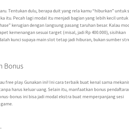
baru. Tentukan dulu, berapa duit yang rela kamu “hiburkan” untuk s
ka itu. Pecah lagi modal itu menjadi bagian yang lebih kecil untuk
hase” kerugian dengan langsung pasang taruhan besar. Kalau mo
dapet kemenangan sesuai target (misal, jadi Rp 400.000), sisihkan
dalah kunci supaya main slot tetap jadi hiburan, bukan sumber str
an Bonus
u free play. Gunakan ini! Ini cara terbaik buat kenal sama mekan
anpa harus keluar uang. Selain itu, manfaatkan bonus pendaftara
Bonus-bonus ini bisa jadi modal ekstra buat memperpanjang sesi
 game.