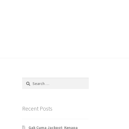
Search
for:
Recent Posts
Gak Cuma Jackpot: Kenapa