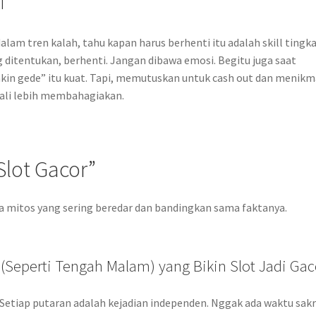
i
lam tren kalah, tahu kapan harus berhenti itu adalah skill tingk
g ditentukan, berhenti. Jangan dibawa emosi. Begitu juga saat
kin gede” itu kuat. Tapi, memutuskan untuk cash out dan menikm
ali lebih membahagiakan.
Slot Gacor”
a mitos yang sering beredar dan bandingkan sama faktanya.
(Seperti Tengah Malam) yang Bikin Slot Jadi Gac
Setiap putaran adalah kejadian independen. Nggak ada waktu sakra