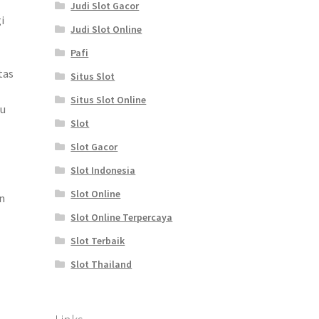
Judi Slot Gacor
i
Judi Slot Online
Pafi
tas
Situs Slot
Situs Slot Online
tu
Slot
Slot Gacor
Slot Indonesia
Slot Online
n
Slot Online Terpercaya
Slot Terbaik
Slot Thailand