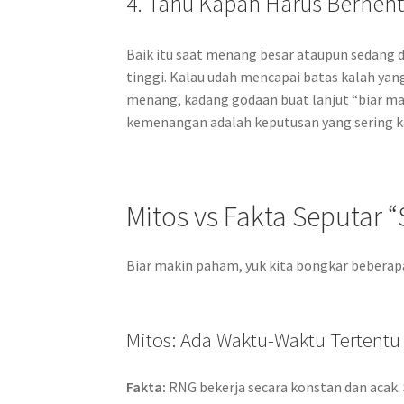
4. Tahu Kapan Harus Berhent
Baik itu saat menang besar ataupun sedang da
tinggi. Kalau udah mencapai batas kalah yan
menang, kadang godaan buat lanjut “biar ma
kemenangan adalah keputusan yang sering k
Mitos vs Fakta Seputar “
Biar makin paham, yuk kita bongkar beberap
Mitos: Ada Waktu-Waktu Tertentu 
Fakta:
RNG bekerja secara konstan dan acak. 