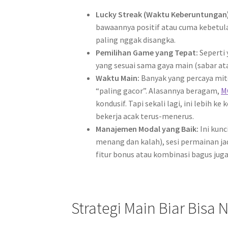
Lucky Streak (Waktu Keberuntungan)
bawaannya positif atau cuma kebetula
paling nggak disangka.
Pemilihan Game yang Tepat:
Seperti 
yang sesuai sama gaya main (sabar at
Waktu Main:
Banyak yang percaya mit
“paling gacor”. Alasannya beragam,
M
kondusif. Tapi sekali lagi, ini lebi
bekerja acak terus-menerus.
Manajemen Modal yang Baik:
Ini kunc
menang dan kalah), sesi permainan ja
fitur bonus atau kombinasi bagus juga
Strategi Main Biar Bisa