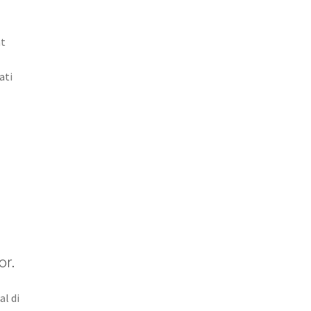
at
ati
or.
l di