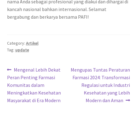
nama Anda sebagai profesional yang diakui dan dihargai di
kancah nasional bahkan internasional. Selamat
bergabung dan berkarya bersama PAFI!
Category:
Artikel
Tag:
update
Post
Previous
Next
Mengenal Lebih Dekat
Mengupas Tuntas Peraturan
post:
post:
Peran Penting Farmasi
Farmasi 2024: Transformasi
navigation
Komunitas dalam
Regulasi untuk Industri
Meningkatkan Kesehatan
Kesehatan yang Lebih
Masyarakat di Era Modern
Modern dan Aman