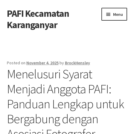
PAFI Kecamatan
Skip
Skip
Menu
to
to
Karanganyar
navigation
content
Home
Hubungi Kami
Posted on
November 4, 2025
by
BrockHensley
Menelusuri Syarat
Privacy Policy
Menjadi Anggota PAFI:
Tentang Kami
Panduan Lengkap untuk
Bergabung dengan
Asosiasi Fotografer