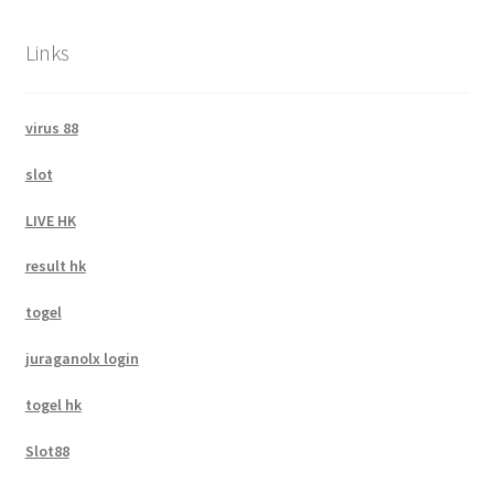
Links
virus 88
slot
LIVE HK
result hk
togel
juraganolx login
togel hk
Slot88