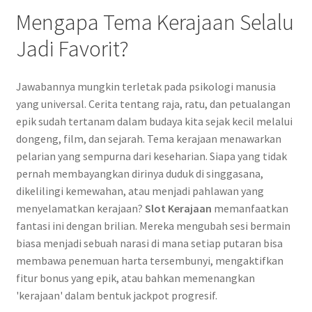
Mengapa Tema Kerajaan Selalu
Jadi Favorit?
Jawabannya mungkin terletak pada psikologi manusia
yang universal. Cerita tentang raja, ratu, dan petualangan
epik sudah tertanam dalam budaya kita sejak kecil melalui
dongeng, film, dan sejarah. Tema kerajaan menawarkan
pelarian yang sempurna dari keseharian. Siapa yang tidak
pernah membayangkan dirinya duduk di singgasana,
dikelilingi kemewahan, atau menjadi pahlawan yang
menyelamatkan kerajaan?
Slot Kerajaan
memanfaatkan
fantasi ini dengan brilian. Mereka mengubah sesi bermain
biasa menjadi sebuah narasi di mana setiap putaran bisa
membawa penemuan harta tersembunyi, mengaktifkan
fitur bonus yang epik, atau bahkan memenangkan
'kerajaan' dalam bentuk jackpot progresif.