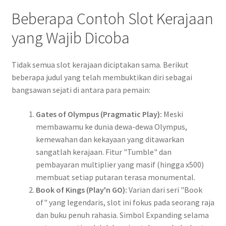
Beberapa Contoh Slot Kerajaan
yang Wajib Dicoba
Tidak semua slot kerajaan diciptakan sama. Berikut
beberapa judul yang telah membuktikan diri sebagai
bangsawan sejati di antara para pemain:
Gates of Olympus (Pragmatic Play):
Meski
membawamu ke dunia dewa-dewa Olympus,
kemewahan dan kekayaan yang ditawarkan
sangatlah kerajaan. Fitur "Tumble" dan
pembayaran multiplier yang masif (hingga x500)
membuat setiap putaran terasa monumental.
Book of Kings (Play'n GO):
Varian dari seri "Book
of" yang legendaris, slot ini fokus pada seorang raja
dan buku penuh rahasia. Simbol Expanding selama