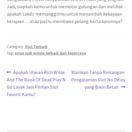
Jadi, siapkah kamu untuk memutar gulungan dan melihat
apakah takdir memanggilmu untuk menambah kekayaan
kerajaan… atau justru membawa pulang harta karunnya?
Category:
Slot Terbaik
Tag:
situs judi online terbaik dan tepercaya
Post
Previous
Next
Apakah Ulasan Rich Wilde
Mainkan Tanpa Rintangan:
post:
post:
And The Book Of Dead Play’N
Pengalaman Slot No Delay
navigation
Go Layak Jadi Pilihan Slot
yang Bikin Betah
Favorit Kamu?