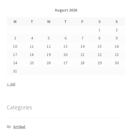
August 2026
M
T
W
T
F
S
S
1
2
3
4
5
6
7
8
9
10
11
12
13
14
15
16
17
18
19
20
21
22
23
24
25
26
27
28
29
30
31
« Jul
Categories
Artikel