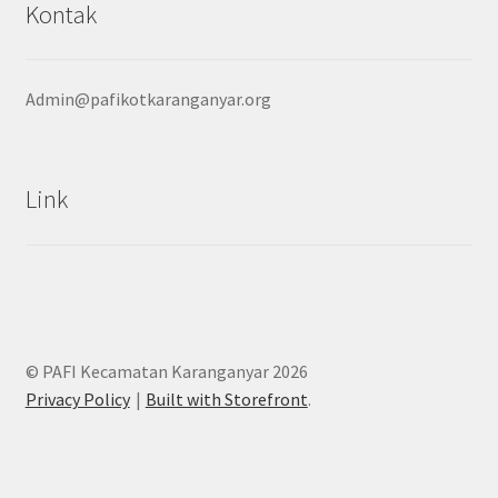
Kontak
Admin@pafikotkaranganyar.org
Link
© PAFI Kecamatan Karanganyar 2026
Privacy Policy
Built with Storefront
.