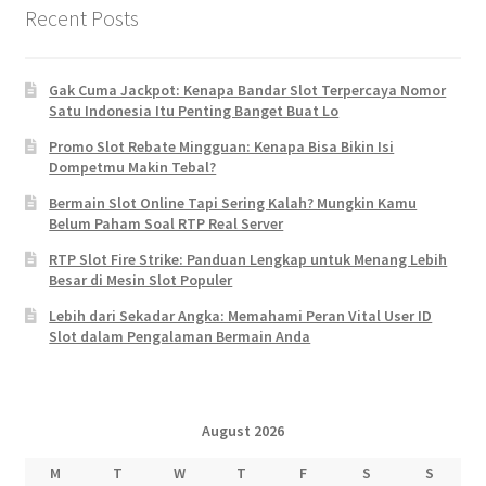
Recent Posts
Gak Cuma Jackpot: Kenapa Bandar Slot Terpercaya Nomor
Satu Indonesia Itu Penting Banget Buat Lo
Promo Slot Rebate Mingguan: Kenapa Bisa Bikin Isi
Dompetmu Makin Tebal?
Bermain Slot Online Tapi Sering Kalah? Mungkin Kamu
Belum Paham Soal RTP Real Server
RTP Slot Fire Strike: Panduan Lengkap untuk Menang Lebih
Besar di Mesin Slot Populer
Lebih dari Sekadar Angka: Memahami Peran Vital User ID
Slot dalam Pengalaman Bermain Anda
August 2026
M
T
W
T
F
S
S