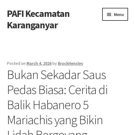
PAFI Kecamatan
Skip
Skip
Menu
to
to
Karanganyar
navigation
content
Home
Hubungi Kami
Posted on
March 4, 2026
by
BrockHensley
Bukan Sekadar Saus
Privacy Policy
Pedas Biasa: Cerita di
Tentang Kami
Balik Habanero 5
Mariachis yang Bikin
Lidah Bergoyang