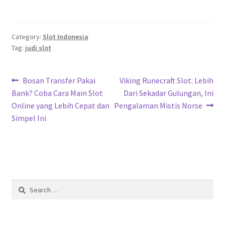
Category:
Slot Indonesia
Tag:
judi slot
Post
Previous
Next
Bosan Transfer Pakai
Viking Runecraft Slot: Lebih
post:
post:
Bank? Coba Cara Main Slot
Dari Sekadar Gulungan, Ini
navigation
Online yang Lebih Cepat dan
Pengalaman Mistis Norse
Simpel Ini
Search
for: