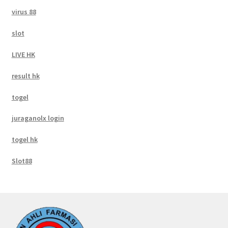
virus 88
slot
LIVE HK
result hk
togel
juraganolx login
togel hk
Slot88