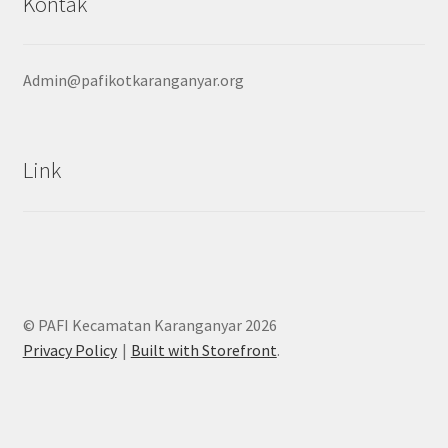
Kontak
Admin@pafikotkaranganyar.org
Link
© PAFI Kecamatan Karanganyar 2026
Privacy Policy
Built with Storefront
.