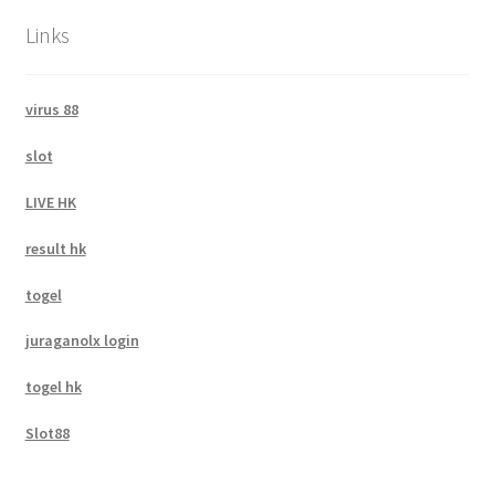
Links
virus 88
slot
LIVE HK
result hk
togel
juraganolx login
togel hk
Slot88