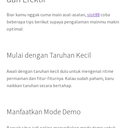
Biar kamu nggak cuma main asal-asalan,
slot88
coba
beberapa tips berikut supaya pengalaman mainmu makin
optimal:
Mulai dengan Taruhan Kecil
Awali dengan taruhan kecil dulu untuk mengenal ritme
permainan dan fitur-fiturnya. Kalau sudah paham, baru
naikkan taruhan secara bertahap.
Manfaatkan Mode Demo
Banyak situs judi online menyediakan mode demo untuk