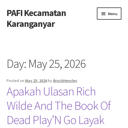
PAFI Kecamatan
Skip
Skip
Menu
to
to
Karanganyar
navigation
content
Home
Hubungi Kami
Day:
May 25, 2026
Privacy Policy
Posted on
May 25, 2026
by
BrockHensley
Tentang Kami
Apakah Ulasan Rich
Wilde And The Book Of
Dead Play’N Go Layak