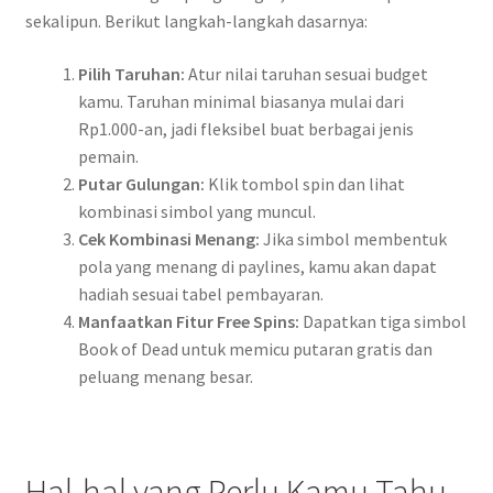
sekalipun. Berikut langkah-langkah dasarnya:
Pilih Taruhan:
Atur nilai taruhan sesuai budget
kamu. Taruhan minimal biasanya mulai dari
Rp1.000-an, jadi fleksibel buat berbagai jenis
pemain.
Putar Gulungan:
Klik tombol spin dan lihat
kombinasi simbol yang muncul.
Cek Kombinasi Menang:
Jika simbol membentuk
pola yang menang di paylines, kamu akan dapat
hadiah sesuai tabel pembayaran.
Manfaatkan Fitur Free Spins:
Dapatkan tiga simbol
Book of Dead untuk memicu putaran gratis dan
peluang menang besar.
Hal-hal yang Perlu Kamu Tahu