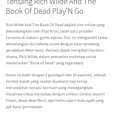
Tentang Rich Wilde And The
Book Of Dead Play’N Go
Rich Wilde And The Book Of Dead adalah slot online yang
dikembangkan oleh Play’N Go, salah satu provider
ternama di industri game kasino. Slot ini mengambil tema
petualangan ala Indiana Jones dengan latar belakang
peradaban Mesir kuno. Pemain diajak mengikuti karakter
utama, Rich Wilde, dalam pencarian misterius untuk
menemukan “Book of Dead” yang legendaris.
Game ini hadir dengan 5 gulungan dan 10 paylines, sebuah
format klasik yang mudah dipahami tapi tetap
menawarkan sensasi bermain yang menegangkan.
Visualnya cukup memukau dengan simbol-simbol seperti
firaun, dewa-dewi Mesir, dan tentu saja si buku ajaib yang
jadi kunci permainan.