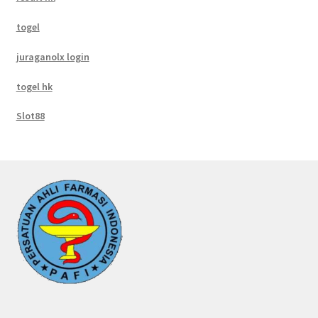
togel
juraganolx login
togel hk
Slot88