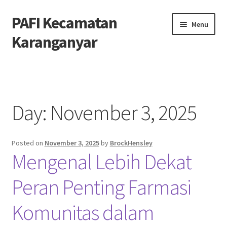
PAFI Kecamatan
Skip
Skip
Menu
to
to
Karanganyar
navigation
content
Home
Hubungi Kami
Day:
November 3, 2025
Privacy Policy
Posted on
November 3, 2025
by
BrockHensley
Tentang Kami
Mengenal Lebih Dekat
Peran Penting Farmasi
Komunitas dalam